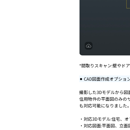
*間取りスキャン:壁やド
⚫︎ CAD図面作成オプシ
撮影した3Dモデルから図
住用物件の平面図のみの
も対応可能になりました
・対応3Dモデル:住宅、
・対応図面:平面図、立面