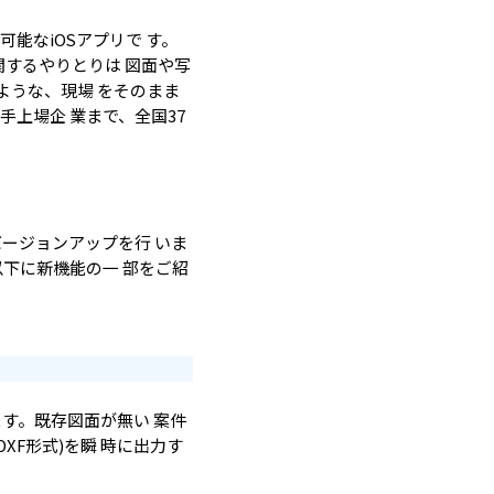
が可能なiOSアプリで す。
するやりとりは 図面や写
ような、現場 をそのまま
手上場企 業まで、全国37
バージョンアップを行 いま
下に新機能の一 部をご紹
す。既存図面が無い 案件
F形式)を瞬 時に出力す