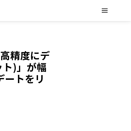
を高精度にデ
ット)」が幅
デートをリ