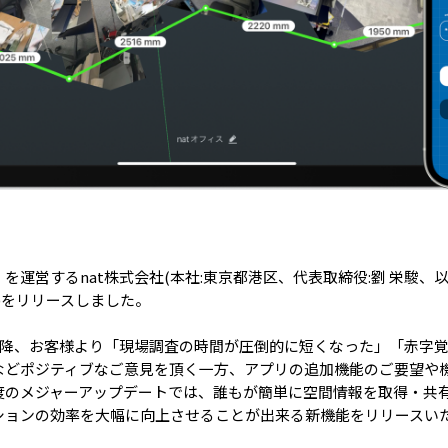
ト)」を運営するnat株式会社(本社:東京都港区、代表取締役:劉 栄駿、
.0)をリリースしました。
ス以降、お客様より「現場調査の時間が圧倒的に短くなった」「赤字覚悟で
などポジティブなご意見を頂く一方、アプリの追加機能のご要望や機
度のメジャーアップデートでは、誰もが簡単に空間情報を取得・共有
ションの効率を大幅に向上させることが出来る新機能をリリースいた